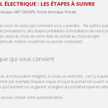
 ÉLECTRIQUE : LES ÉTAPES À SUIVRE
omatiques
MET GROUPE
Portail électrique
Portails
 mais vous ne savez pas comment vous y prendre… Ne quittez pas
recommandons, des étapes préalables à l’installation de votre po
s aussi du choix de votre style de portail au choix du type
articulé, moteur souterrain ou portail coulissant).
rique qui vous convient
à bras, à motorisation intégrée, à roues ou enterrée…) et il y a que
e par exemple l’espace requis lorsque le portail est ouvert o
les qui tournent ou se garent, la largeur du portail lorsque les véh
s pouvez choisir votre automatisation.