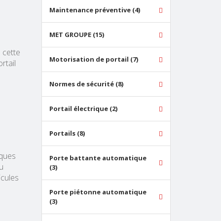
Maintenance préventive (4)
MET GROUPE (15)
 cette
Motorisation de portail (7)
rtail
Normes de sécurité (8)
Portail électrique (2)
Portails (8)
lques
Porte battante automatique
u
(3)
icules
Porte piétonne automatique
(3)