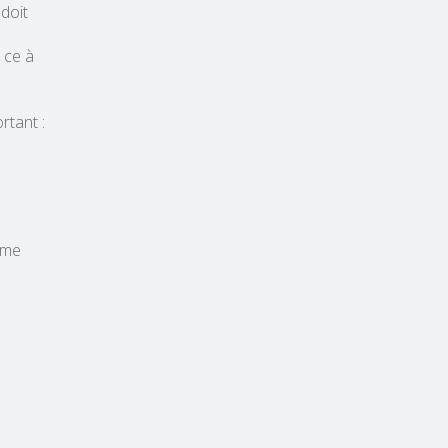
 doit
t ce à
rtant :
mme